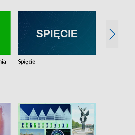
nia
Spięcie
Niedziałkow