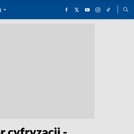
j
 cyfryzacji -