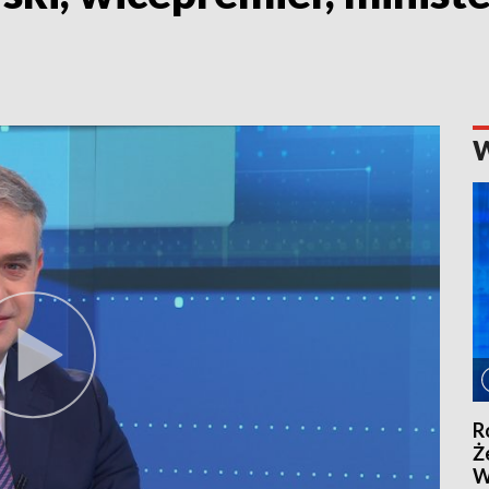
R
Ż
W