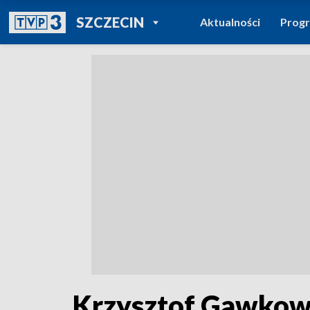
POWRÓT DO
SZCZECIN
Aktualności
Prog
TVP REGIONY
Krzysztof Gawkowsk