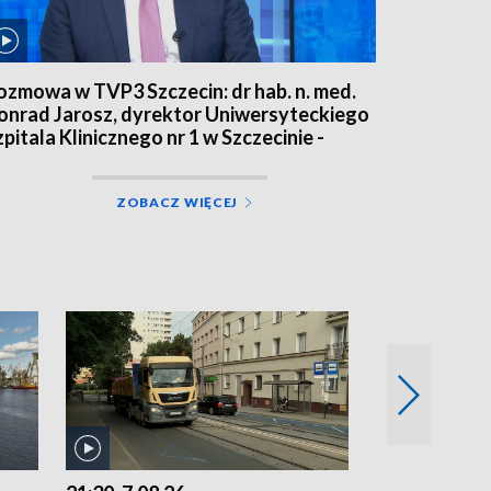
ozmowa w TVP3 Szczecin: dr hab. n. med.
onrad Jarosz, dyrektor Uniwersyteckiego
zpitala Klinicznego nr 1 w Szczecinie -
.08.26
ZOBACZ WIĘCEJ