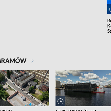
R
K
S
5
OGRAMÓW