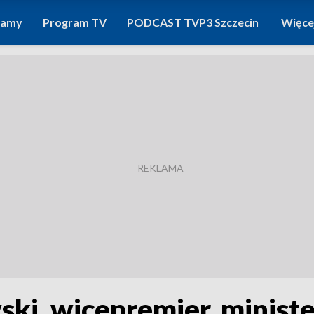
ramy
Program TV
PODCAST TVP3 Szczecin
Więce
i, wicepremier, minister