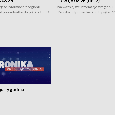
8.08.26
17:30, 8.08.26 (flesz)
jsze informacje z regionu.
Najważniejsze informacje z regionu.
d poniedziałku do piątku 15:30
Kronika od poniedziałku do piątku 1
16:30 (+ rozmowa), 18:30, 21:30.
(flesz), 16:30 (+ rozmowa), 18:30, 21
y i święta 15:30 i 16:30
W weekendy i święta 15:30 i 16:30
8:30 i 21:30. Dziennikarze czekają
(flesz), 18:30 i 21:30. Dziennikarze c
a zgłoszenia: Szczecin - tel. 91-
na Państwa zgłoszenia: Szczecin - te
0, Koszalin - tel. 94-34-50-054,
4 8-10-400, Koszalin - tel. 94-34-50
ronika@tvp.pl.
e-mail: kronika@tvp.pl.
ąd Tygodnia