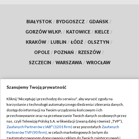
BIAŁYSTOK
/
BYDGOSZCZ
/
GDAŃSK
/
GORZÓW WLKP.
/
KATOWICE
/
KIELCE
/
KRAKÓW
/
LUBLIN
/
ŁÓDŹ
/
OLSZTYN
/
OPOLE
/
POZNAŃ
/
RZESZÓW
/
SZCZECIN
/
WARSZAWA
/
WROCŁAW
Szanujemy Twoją prywatność
Dołącz do nas:
Kliknij "Akceptuję i przechodzę do serwisu", aby wyrazić zgody na
korzystanie z technologii automatycznego śledzenia i zbierania danych,
TVP
dostęp do informacji na Twoim urządzeniu końcowym i ich
Abonament TVP
przechowywanie oraz na przetwarzanie Twoich danych osobowych przez
Regulamin TVP
nas, czyli Telewizję Polską S.A. w likwidacji (zwaną dalej również „TVP”),
Emisja w TVP
Polityka prywatności
Zaufanych Partnerów z IAB* (1201 firm)
oraz pozostałych
Zaufanych
Partnerów TVP (93 firm)
, w celach marketingowych (w tym do
Centrum informacji TVP
Moje zgody
zautomatyzowanego dopasowania reklam do Twoich zainteresowań i