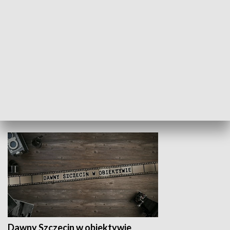
Z indeksem w ręku
Droga po suk
HISTORIA
Dawny Szczecin w obiektywie