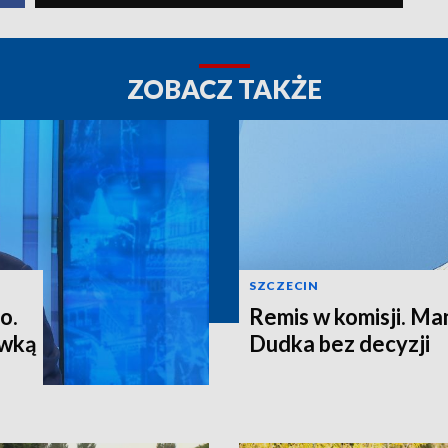
ZOBACZ TAKŻE
SZCZECIN
o.
Remis w komisji. M
ewką
Dudka bez decyzji