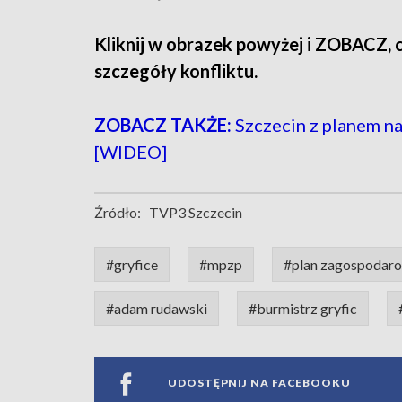
Kliknij w obrazek powyżej i ZOBACZ, 
szczegóły konfliktu.
ZOBACZ TAKŻE:
Szczecin z planem na
[WIDEO]
Źródło:
TVP3 Szczecin
#gryfice
#mpzp
#plan zagospodar
#adam rudawski
#burmistrz gryfic
UDOSTĘPNIJ NA FACEBOOKU