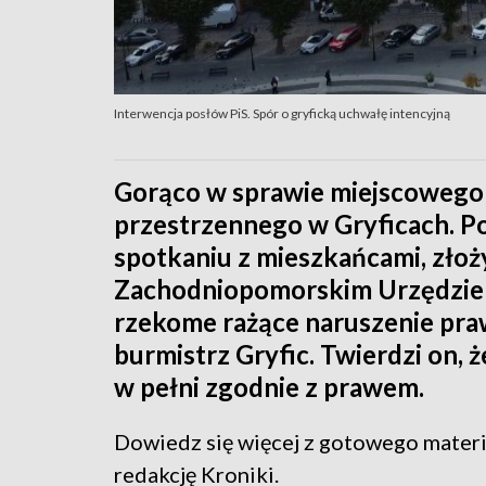
Interwencja posłów PiS. Spór o gryficką uchwałę intencyjną
Gorąco w sprawie miejscowego
przestrzennego w Gryficach. Po
spotkaniu z mieszkańcami, złoż
Zachodniopomorskim Urzędzie
rzekome rażące naruszenie praw
burmistrz Gryfic. Twierdzi on, 
w pełni zgodnie z prawem.
Dowiedz się więcej z gotowego mater
redakcję Kroniki.