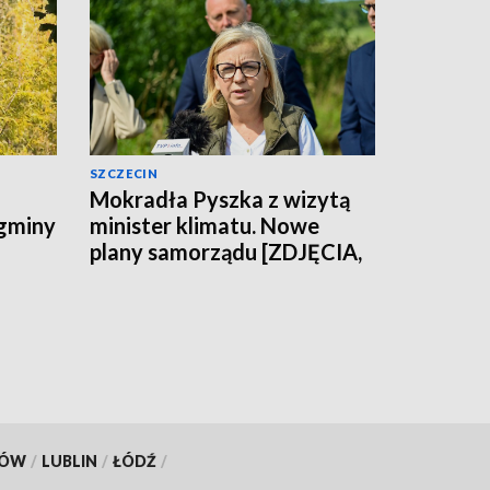
SZCZECIN
Mokradła Pyszka z wizytą
 gminy
minister klimatu. Nowe
plany samorządu [ZDJĘCIA,
WIDEO]
KÓW
/
LUBLIN
/
ŁÓDŹ
/