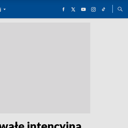
j
hwałę intencyjną