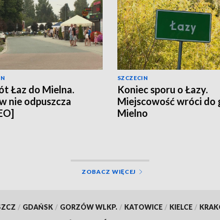
IN
SZCZECIN
t Łaz do Mielna.
Koniec sporu o Łazy.
w nie odpuszcza
Miejscowość wróci do
EO]
Mielno
ZOBACZ WIĘCEJ
SZCZ
/
GDAŃSK
/
GORZÓW WLKP.
/
KATOWICE
/
KIELCE
/
KRA