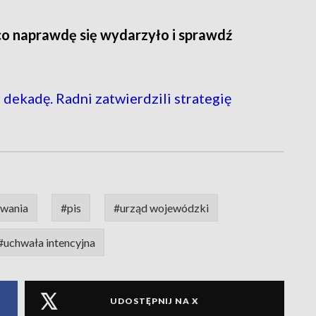
co naprawdę się wydarzyło i sprawdź
 dekadę. Radni zatwierdzili strategię
owania
#pis
#urząd wojewódzki
#uchwała intencyjna
UDOSTĘPNIJ NA X