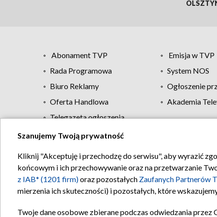
OLSZTY
Abonament TVP
Emisja w TVP
Rada Programowa
System NOS
Biuro Reklamy
Ogłoszenie pr
Oferta Handlowa
Akademia Tele
Telegazeta ogłoszenia
Szanujemy Twoją prywatność
Regulamin TVP
Kliknij "Akceptuję i przechodzę do serwisu", aby wyrazić zg
końcowym i ich przechowywanie oraz na przetwarzanie Twoich
z IAB* (1201 firm)
oraz pozostałych
Zaufanych Partnerów T
mierzenia ich skuteczności) i pozostałych, które wskazujemy
Twoje dane osobowe zbierane podczas odwiedzania przez 