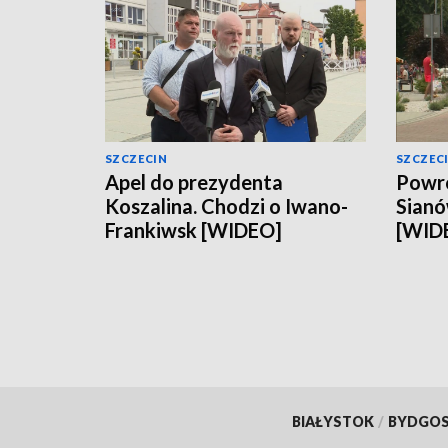
SZCZECIN
SZCZEC
Apel do prezydenta
Powró
Koszalina. Chodzi o Iwano-
Sianó
Frankiwsk [WIDEO]
[WID
BIAŁYSTOK
/
BYDGO