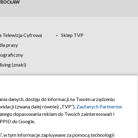
ROCŁAW
 Telewizja Cyfrowa
Sklep TVP
la prasy
tograficzny
sing (znaki)
klamy
Kontakt
rania danych, dostęp do informacji na Twoim urządzeniu
idacji (zwaną dalej również „TVP”),
Zaufanych Partnerów
anego dopasowania reklam do Twoich zainteresowań i
a PPID do Google.
”, w tym informacje zapisywane za pomocą technologii