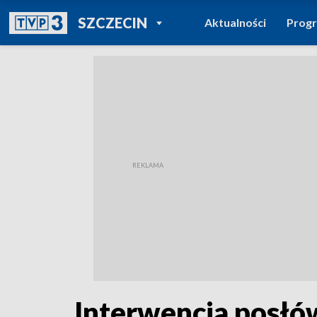
POWRÓT DO
SZCZECIN
Aktualności
Prog
TVP REGIONY
Interwencja posłów