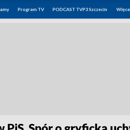
ramy
Program TV
PODCAST TVP3 Szczecin
Więce
 PiS. Spór o gryficką uc