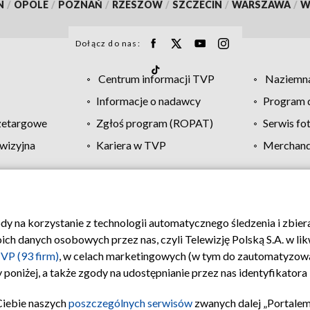
N
/
OPOLE
/
POZNAŃ
/
RZESZÓW
/
SZCZECIN
/
WARSZAWA
/
W
Dołącz do nas:
Centrum informacji TVP
Naziemna
Informacje o nadawcy
Program d
zetargowe
Zgłoś program (ROPAT)
Serwis fo
wizyjna
Kariera w TVP
Merchandi
Polityka prywatności
Moje zgody
Pomoc
Biuro re
ody na korzystanie z technologii automatycznego śledzenia i zbie
 danych osobowych przez nas, czyli Telewizję Polską S.A. w likw
VP (93 firm)
, w celach marketingowych (w tym do zautomatyzow
 poniżej, a także zgody na udostępnianie przez nas identyfikator
Ciebie naszych
poszczególnych serwisów
zwanych dalej „Portalem