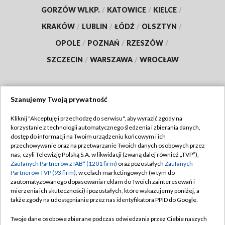
GORZÓW WLKP.
/
KATOWICE
/
KIELCE
/
KRAKÓW
/
LUBLIN
/
ŁÓDŹ
/
OLSZTYN
/
OPOLE
/
POZNAŃ
/
RZESZÓW
/
SZCZECIN
/
WARSZAWA
/
WROCŁAW
Szanujemy Twoją prywatność
Dołącz do nas:
Kliknij "Akceptuję i przechodzę do serwisu", aby wyrazić zgody na
korzystanie z technologii automatycznego śledzenia i zbierania danych,
TVP
dostęp do informacji na Twoim urządzeniu końcowym i ich
Abonament TVP
przechowywanie oraz na przetwarzanie Twoich danych osobowych przez
Regulamin TVP
nas, czyli Telewizję Polską S.A. w likwidacji (zwaną dalej również „TVP”),
Emisja w TVP
Polityka prywatności
Zaufanych Partnerów z IAB* (1201 firm)
oraz pozostałych
Zaufanych
Partnerów TVP (93 firm)
, w celach marketingowych (w tym do
Centrum informacji TVP
Moje zgody
zautomatyzowanego dopasowania reklam do Twoich zainteresowań i
mierzenia ich skuteczności) i pozostałych, które wskazujemy poniżej, a
Naziemna Telewizja Cyfrowa
Pomoc
także zgody na udostępnianie przez nas identyfikatora PPID do Google.
Sklep TVP
Biuro reklamy
Twoje dane osobowe zbierane podczas odwiedzania przez Ciebie naszych