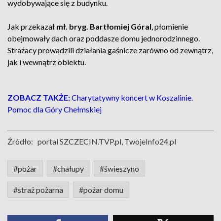
wydobywające się z budynku.
Jak przekazał
mł. bryg. Bartłomiej Góral
, płomienie
obejmowały dach oraz poddasze domu jednorodzinnego.
Strażacy prowadzili działania gaśnicze zarówno od zewnątrz,
jak i wewnątrz obiektu.
ZOBACZ TAKŻE:
Charytatywny koncert w Koszalinie.
Pomoc dla Góry Chełmskiej
Źródło:
portal SZCZECIN.TVP.pl, TwojeInfo24.pl
#pożar
#chałupy
#świeszyno
#straż pożarna
#pożar domu