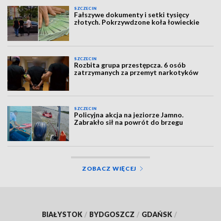
SZCZECIN
Fałszywe dokumenty i setki tysięcy
złotych. Pokrzywdzone koła łowieckie
SZCZECIN
Rozbita grupa przestępcza. 6 osób
zatrzymanych za przemyt narkotyków
SZCZECIN
Policyjna akcja na jeziorze Jamno.
Zabrakło sił na powrót do brzegu
ZOBACZ WIĘCEJ
BIAŁYSTOK
/
BYDGOSZCZ
/
GDAŃSK
/