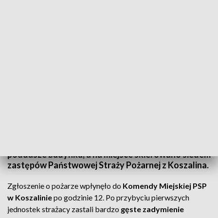
Pożar domu w Chałupach. Ogień objął dach i poddasze budynku
jednorodzinnego (źródło: A.Wójcik)
W Chałupach w gminie Świeszyno doszło do pożaru
domu jednorodzinnego. Ogień objął dach oraz
poddasze budynku, a na miejsce skierowano siedem
zastępów Państwowej Straży Pożarnej z Koszalina.
Zgłoszenie o pożarze wpłynęło do
Komendy Miejskiej PSP
w Koszalinie
po godzinie 12. Po przybyciu pierwszych
jednostek strażacy zastali bardzo
gęste zadymienie