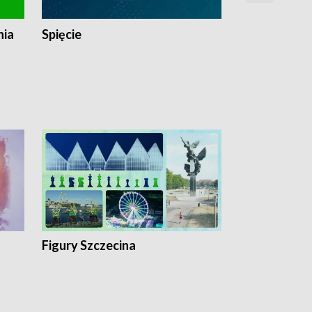
nia
Spięcie
Niedziałkow
Figury Szczecina