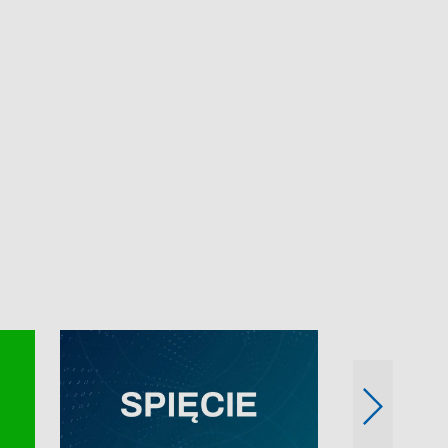
e-mail: kronika@tvp.pl.
e-mail: kronika@t