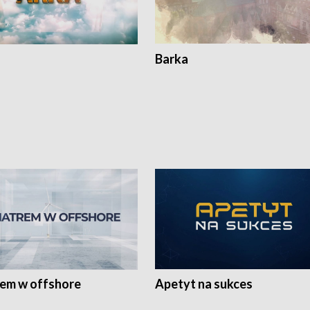
Barka
rem w offshore
Apetyt na sukces