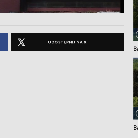
UDOSTĘPNIJ NA X
B
B