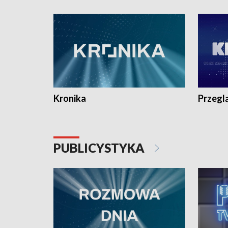
e-mail: kronika@tvp.pl.
e-mail: k
Kronika
Przegl
PUBLICYSTYKA