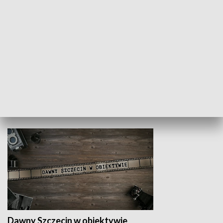
Z indeksem w ręku
Droga po suk
HISTORIA
Dawny Szczecin w obiektywie