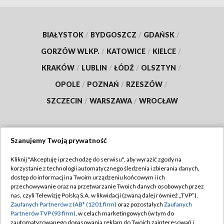
BIAŁYSTOK
/
BYDGOSZCZ
/
GDAŃSK
/
GORZÓW WLKP.
/
KATOWICE
/
KIELCE
/
KRAKÓW
/
LUBLIN
/
ŁÓDŹ
/
OLSZTYN
/
OPOLE
/
POZNAŃ
/
RZESZÓW
/
SZCZECIN
/
WARSZAWA
/
WROCŁAW
Szanujemy Twoją prywatność
Dołącz do nas:
Kliknij "Akceptuję i przechodzę do serwisu", aby wyrazić zgody na
korzystanie z technologii automatycznego śledzenia i zbierania danych,
TVP
dostęp do informacji na Twoim urządzeniu końcowym i ich
Abonament TVP
przechowywanie oraz na przetwarzanie Twoich danych osobowych przez
Regulamin TVP
nas, czyli Telewizję Polską S.A. w likwidacji (zwaną dalej również „TVP”),
Emisja w TVP
Polityka prywatności
Zaufanych Partnerów z IAB* (1201 firm)
oraz pozostałych
Zaufanych
Partnerów TVP (93 firm)
, w celach marketingowych (w tym do
Centrum informacji TVP
Moje zgody
zautomatyzowanego dopasowania reklam do Twoich zainteresowań i