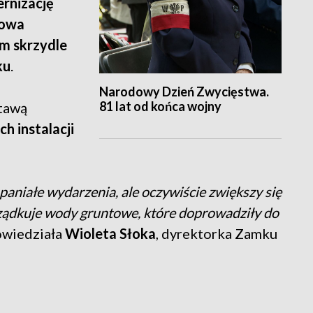
rnizację
owa
m skrzydle
ku
.
Narodowy Dzień Zwycięstwa.
81 lat od końca wojny
stawą
h instalacji
paniałe wydarzenia, ale oczywiście zwiększy się
ządkuje wody gruntowe, które doprowadziły do
owiedziała
Wioleta Słoka
, dyrektorka Zamku