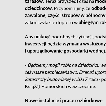
tarasów
. Teraz przyszedł czas na
mode
dziedzińców
. Przypomnijmy, że
odbud
zawalonej części stropów w północny
zakończyła się dopiero w
ubiegłym ro
Aby
uniknąć
podobnych sytuacji, pod
inwestycji będzie
wymiana wysłużonyc
i
uporządkowanie gospodarki wodnej
.
-
Będziemy mogli robić na dziedzińcu ws
też nasze bezpieczeństwo. Drenaż upor
katastrofy budowlanej w 2017 roku
- p
Książąt Pomorskich w Szczecinie.
Nowe instalacje i prace rozbiórkowe