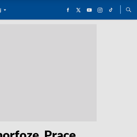
j
orfozę. Prace