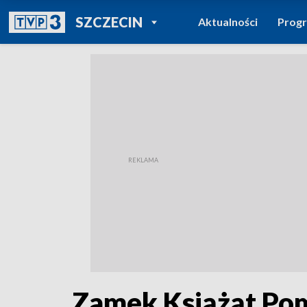
POWRÓT DO
SZCZECIN
Aktualności
Prog
TVP REGIONY
Zamek Książąt Pom