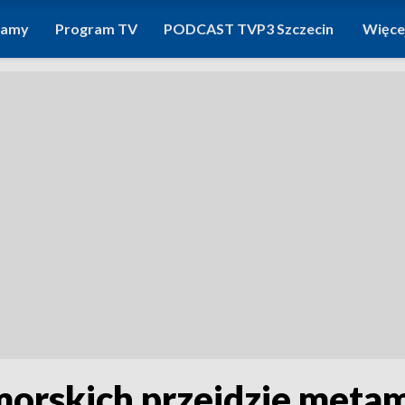
ramy
Program TV
PODCAST TVP3 Szczecin
Więce
orskich przejdzie metam