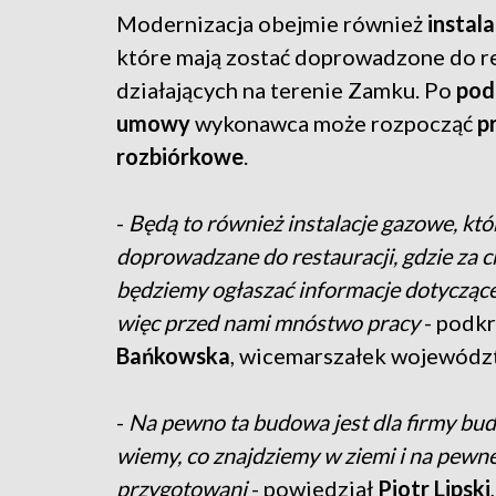
Modernizacja obejmie również
instal
które mają zostać doprowadzone do re
działających na terenie Zamku. Po
pod
umowy
wykonawca może rozpocząć
p
rozbiórkowe
.
-
Będą to również instalacje gazowe, któ
doprowadzane do restauracji, gdzie za c
będziemy ogłaszać informacje dotyczące
więc przed nami mnóstwo pracy
- podkr
Bańkowska
, wicemarszałek wojewód
-
Na pewno ta budowa jest dla firmy b
wiemy, co znajdziemy w ziemi i na pewn
przygotowani
- powiedział
Piotr Lipski