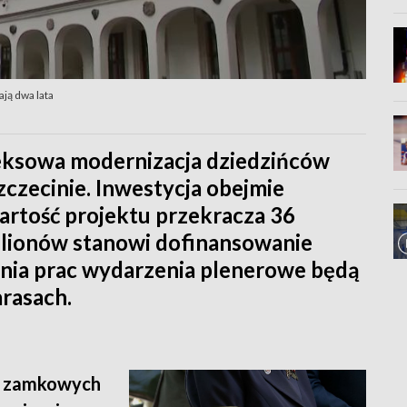
ją dwa lata
eksowa modernizacja dziedzińców
czecinie. Inwestycja obejmie
artość projektu przekracza 36
milionów stanowi dofinansowanie
enia prac wydarzenia plenerowe będą
rasach.
 zamkowych