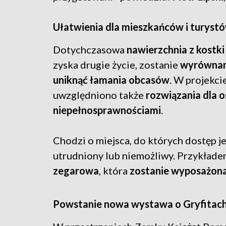
Ułatwienia dla mieszkańców i turyst
Dotychczasowa
nawierzchnia z kostki
zyska drugie życie, zostanie
wyrównan
uniknąć łamania obcasów
. W projekci
uwzględniono także
rozwiązania dla o
niepełnosprawnościami
.
Chodzi o miejsca, do których dostęp j
utrudniony lub niemożliwy. Przykłade
zegarowa
, która
zostanie wyposażon
Powstanie nowa wystawa o Gryfitac