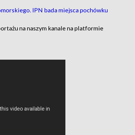
omorskiego. IPN bada miejsca pochówku
ortażu na naszym kanale na platformie