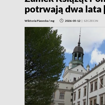
potrwają dwa lata
Wiktoria Piasecka / mg
2026-05-12
|
SZCZECIN