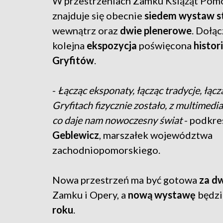
W przestrzeniach Zamku Książąt Pom
znajduje się obecnie
siedem wystaw s
wewnątrz oraz
dwie plenerowe
. Dołą
kolejna
ekspozycja
poświęcona
histori
Gryfitów
.
-
Łącząc eksponaty, łącząc tradycje, łączą
Gryfitach fizycznie zostało, z multimedia
co daje nam nowoczesny świat
- podkre
Geblewicz
, marszałek województwa
zachodniopomorskiego.
Nowa przestrzeń ma być gotowa
za dw
Zamku i Opery, a
nową wystawę
będzi
roku
.