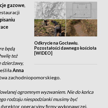
acje gazowe
,
stauracji
pisaniu
race
Odkrycie na Gocławiu.
Pozostałości dawnego kościoła
re będą
[WIDEO]
hwilę też
 dzierżawy,
eśliła
Anna
ztwa zachodniopomorskiego.
udowlanej ogromnym wyzwaniem. Nie do końca
ego rodzaju niespodzianki musimy być
, dyrektor operacyjny firmy wykonawczej.