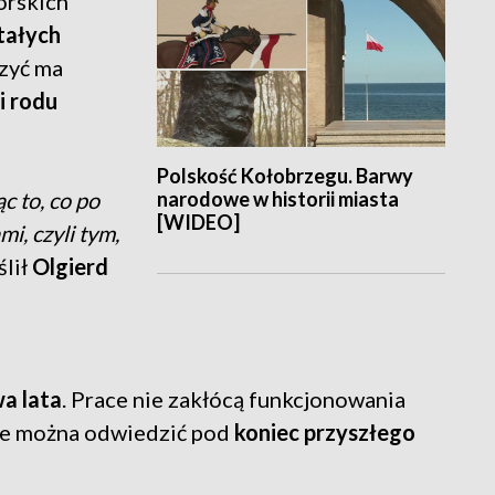
orskich
tałych
czyć ma
i rodu
Polskość Kołobrzegu. Barwy
narodowe w historii miasta
c to, co po
[WIDEO]
mi, czyli tym,
ślił
Olgierd
a lata
. Prace nie zakłócą funkcjonowania
e można odwiedzić pod
koniec przyszłego