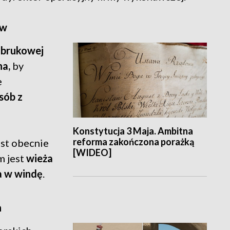
ów
 brukowej
a,
by
e
sób z
Konstytucja 3 Maja. Ambitna
reforma zakończona porażką
est obecnie
[WIDEO]
m jest
wieża
a w windę
.
h