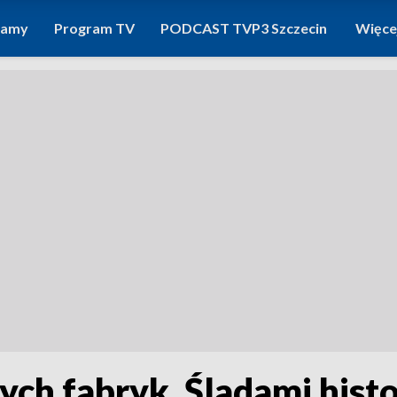
ramy
Program TV
PODCAST TVP3 Szczecin
Więce
ch fabryk. Śladami histo