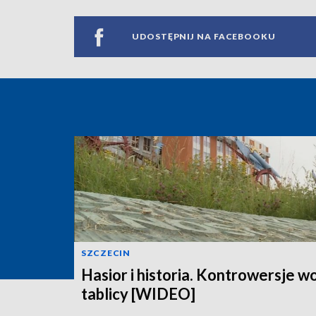
UDOSTĘPNIJ NA FACEBOOKU
SZCZECIN
Hasior i historia. Kontrowersje w
tablicy [WIDEO]