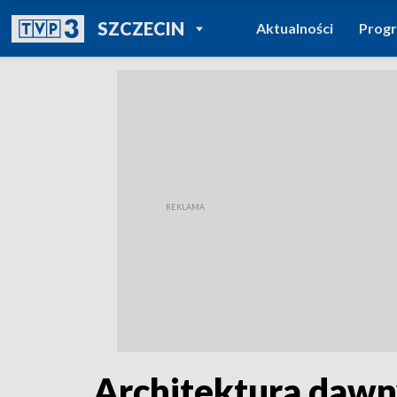
POWRÓT DO
SZCZECIN
Aktualności
Prog
TVP REGIONY
Architektura dawny