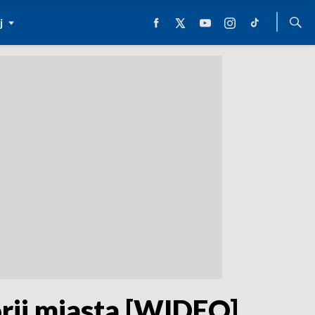
j
rii miasta [WIDEO]