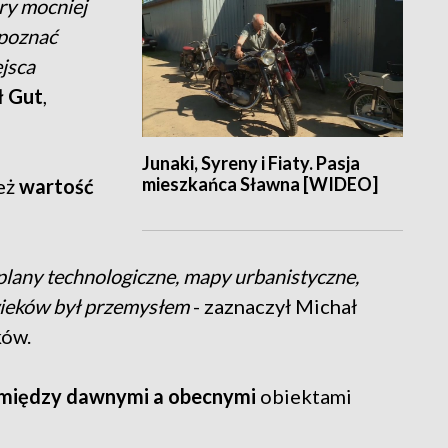
ry mocniej
 poznać
ejsca
ł Gut
,
Junaki, Syreny i Fiaty. Pasja
mieszkańca Sławna [WIDEO]
eż
wartość
 plany technologiczne, mapy urbanistyczne,
wieków był przemysłem
- zaznaczył Michał
ków.
między
dawnymi a obecnymi
obiektami