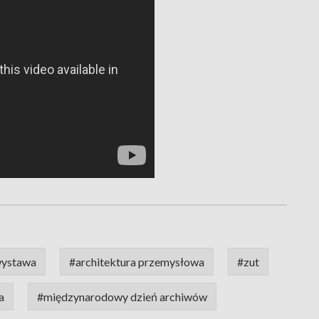
ystawa
#architektura przemysłowa
#zut
a
#międzynarodowy dzień archiwów