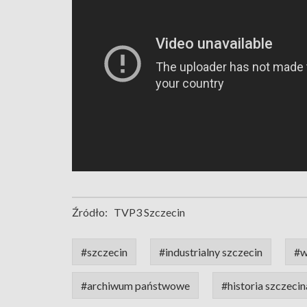
Źródło:
TVP3 Szczecin
#szczecin
#industrialny szczecin
#w
#archiwum państwowe
#historia szczecin