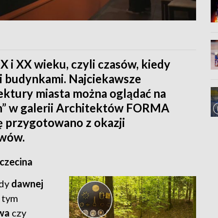
 i XX wieku, czyli czasów, kiedy
mi budynkami. Najciekawsze
ektury miasta można oglądać na
in” w galerii Architektów FORMA
ę przygotowano z okazji
iwów.
zczecina
ady
dawnej
w tym
owa
czy