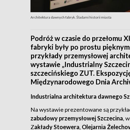
Architektura dawnych fabryk. Śladami historii miasta
Podróż w czasie do przełomu XIX
fabryki były po prostu piękny
przykłady przemysłowej archit
wystawie „Industrialny Szczec
szczecińskiego ZUT. Ekspozycj
Międzynarodowego Dnia Arch
Industrialna architektura dawnego S
Na wystawie prezentowane są przykł
zabudowy przemysłowej Szczecina
, 
Z
akłady Stoewera
,
Olejarnia Żelech