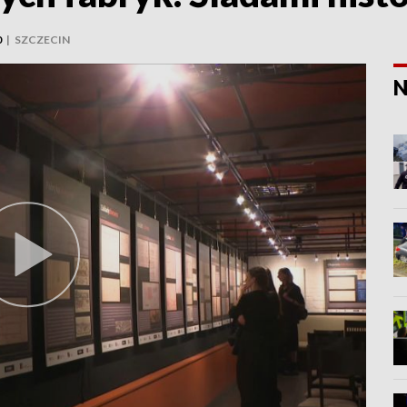
0
|
SZCZECIN
N