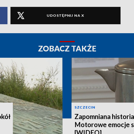
UDOSTĘPNIJ NA X
ZOBACZ TAKŻE
SZCZECIN
okół
Zapomniana histori
Motorowe emocje s
[WIDEO]