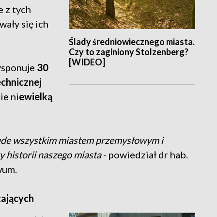
e z tych
wały się ich
Ślady średniowiecznego miasta.
Czy to zaginiony Stolzenberg?
[WIDEO]
ysponuje
30
chnicznej
ie ni
ewielką
zede wszystkim miastem przemysłowym i
 historii naszego miasta
- powiedział dr hab.
wum.
zających